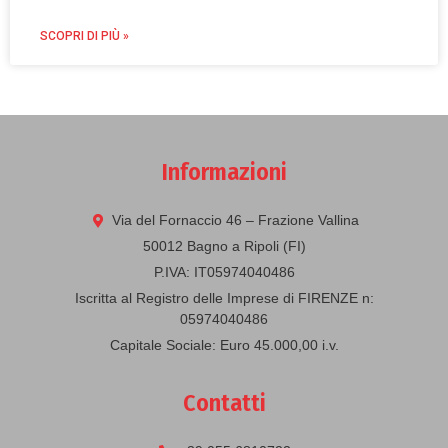
SCOPRI DI PIÙ »
Informazioni
Via del Fornaccio 46 – Frazione Vallina
50012 Bagno a Ripoli (FI)
P.IVA: IT05974040486
Iscritta al Registro delle Imprese di FIRENZE n:
05974040486
Capitale Sociale: Euro 45.000,00 i.v.
Contatti