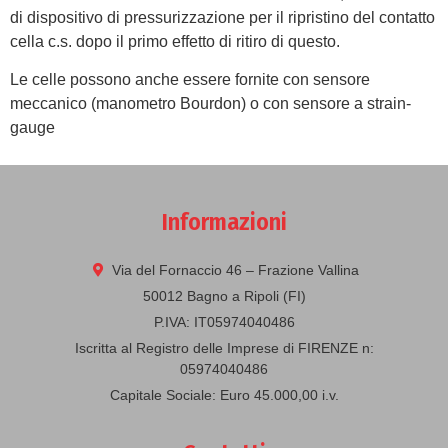
di dispositivo di pressurizzazione per il ripristino del contatto
cella c.s. dopo il primo effetto di ritiro di questo.
Le celle possono anche essere fornite con sensore
meccanico (manometro Bourdon) o con sensore a strain-
gauge
Informazioni
Via del Fornaccio 46 – Frazione Vallina
50012 Bagno a Ripoli (FI)
P.IVA: IT05974040486
Iscritta al Registro delle Imprese di FIRENZE n:
05974040486
Capitale Sociale: Euro 45.000,00 i.v.