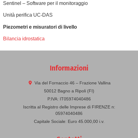
Sentinel – Software per il monitoraggio
Unità perifica UC-DAS
Piezometri e misuratori di livello
Bilancia idrostatica
Informazioni
Via del Fornaccio 46 – Frazione Vallina
50012 Bagno a Ripoli (FI)
P.IVA: IT05974040486
Iscritta al Registro delle Imprese di FIRENZE n:
05974040486
Capitale Sociale: Euro 45.000,00 i.v.