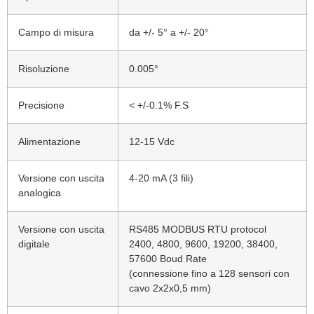
Campo di misura
da +/- 5° a +/- 20°
Risoluzione
0.005°
Precisione
< +/-0.1% F.S
Alimentazione
12-15 Vdc
Versione con uscita
4-20 mA (3 fili)
analogica
Versione con uscita
RS485 MODBUS RTU protocol
digitale
2400, 4800, 9600, 19200, 38400,
57600 Boud Rate
(connessione fino a 128 sensori con
cavo 2x2x0,5 mm)