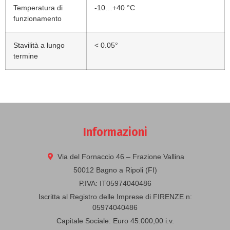
Temperatura di
-10…+40 °C
funzionamento
Stavilità a lungo
< 0.05°
termine
Informazioni
Via del Fornaccio 46 – Frazione Vallina
50012 Bagno a Ripoli (FI)
P.IVA: IT05974040486
Iscritta al Registro delle Imprese di FIRENZE n:
05974040486
Capitale Sociale: Euro 45.000,00 i.v.