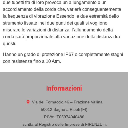
due tubetti fra di loro provoca un allungamento o un
accorciamento della corda che, varierà conseguentemente
la frequenza di vibrazione Essendo le due estremità dello
strumento fissate nei due punti dei quali si vogliono
misurare le variazioni di distanza, l’allungamento della
corda sarà proporzionale alla variazione della distanza fra
questi.
Hanno un grado di protezione IP67 o completamente stagni
con resistenza fino a 10 Atm.
Informazioni
Via del Fornaccio 46 – Frazione Vallina
50012 Bagno a Ripoli (FI)
P.IVA: IT05974040486
Iscritta al Registro delle Imprese di FIRENZE n: