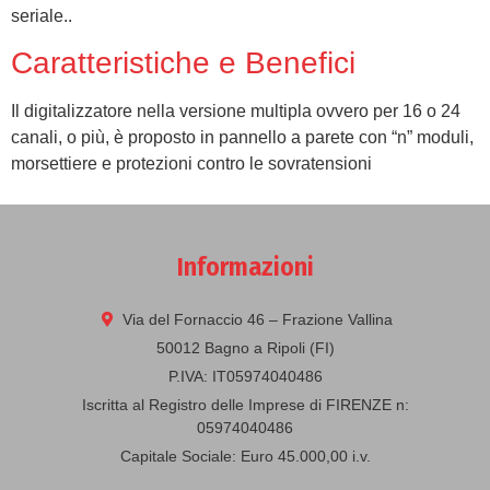
seriale..
Caratteristiche e Benefici
Il digitalizzatore nella versione multipla ovvero per 16 o 24
canali, o più, è proposto in pannello a parete con “n” moduli,
morsettiere e protezioni contro le sovratensioni
Informazioni
Via del Fornaccio 46 – Frazione Vallina
50012 Bagno a Ripoli (FI)
P.IVA: IT05974040486
Iscritta al Registro delle Imprese di FIRENZE n:
05974040486
Capitale Sociale: Euro 45.000,00 i.v.