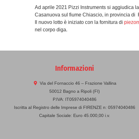
Ad aprile 2021 Pizzi Instruments si aggiudica la
Casanuova sul fiume Chiascio, in provincia di 
Il nuovo lotto è iniziato con la fornitura di
piezom
nel corpo diga.
Informazioni
Via del Fornaccio 46 – Frazione Vallina
50012 Bagno a Ripoli (FI)
P.IVA: IT05974040486
Iscritta al Registro delle Imprese di FIRENZE n: 05974040486
Capitale Sociale: Euro 45.000,00 i.v.