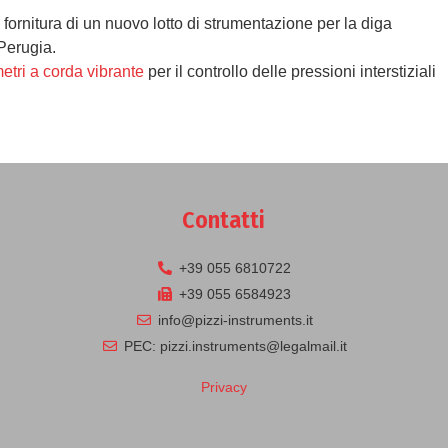
 fornitura di un nuovo lotto di strumentazione per la diga
Perugia.
etri a corda vibrante
per il controllo delle pressioni interstiziali
Contatti
+39 055 6810722
+39 055 6584923
info@pizzi-instruments.it
PEC: pizzi.instruments@legalmail.it
Privacy