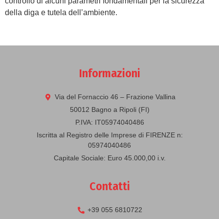
controllo di alcuni parametri fondamentali per la sicurezza
della diga e tutela dell’ambiente.
Informazioni
Via del Fornaccio 46 – Frazione Vallina
50012 Bagno a Ripoli (FI)
P.IVA: IT05974040486
Iscritta al Registro delle Imprese di FIRENZE n:
05974040486
Capitale Sociale: Euro 45.000,00 i.v.
Contatti
+39 055 6810722