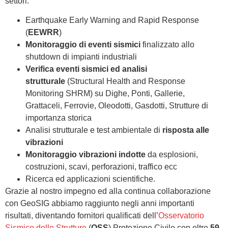
settori:
Earthquake Early Warning and Rapid Response
(
EEWRR
)
Monitoraggio di eventi sismici
finalizzato allo
shutdown di impianti industriali
Verifica eventi sismici ed analisi
strutturale
(Structural Health and Response
Monitoring SHRM) su Dighe, Ponti, Gallerie,
Grattaceli, Ferrovie, Oleodotti, Gasdotti, Strutture di
importanza storica
Analisi strutturale e test ambientale di
risposta alle
vibrazioni
Monitoraggio vibrazioni indotte
da esplosioni,
costruzioni, scavi, perforazioni, traffico ecc
Ricerca ed applicazioni scientifiche.
Grazie al nostro impegno ed alla continua collaborazione
con GeoSIG abbiamo raggiunto negli anni importanti
risultati, diventando fornitori qualificati dell’
Osservatorio
Sismico delle Strutture
(
OSS
) Protezione Civile con oltre
59